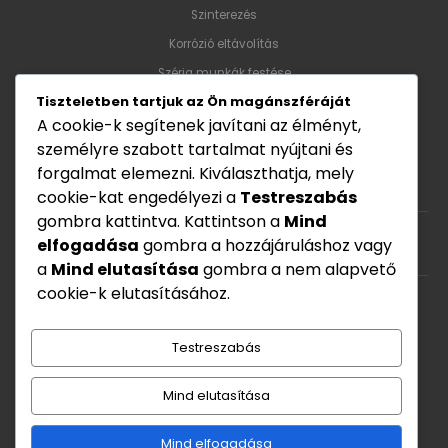
Szinterezés
Korrózió eltávolítás
Széria munkák festése
Tiszteletben tartjuk az Ön magánszféráját
A cookie-k segítenek javítani az élményt,
Nyitvatartás
személyre szabott tartalmat nyújtani és
forgalmat elemezni. Kiválaszthatja, mely
Hét - Pén: 8:00 - 17:00
cookie-kat engedélyezi a
Testreszabás
gombra kattintva. Kattintson a
Mind
elfogadása
gombra a hozzájáruláshoz vagy
Szombat: Zárva
a
Mind elutasítása
gombra a nem alapvető
cookie-k elutasításához.
Vasárnap: zárva
Testreszabás
Mind elutasítása
Mind elfogadása