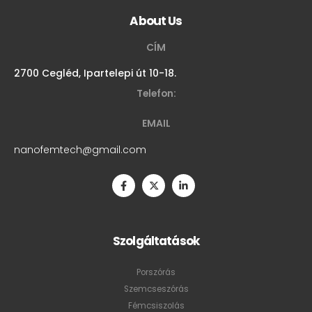
About Us
CÍM
2700 Cegléd, Ipartelepi út 10-18.
Telefon:
EMAIL
nanofemtech@gmail.com
Szolgáltatások
Porszórás
Szemcseszórás
Fémcsiszolás