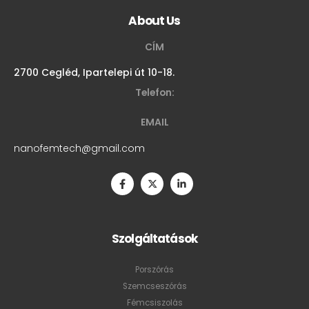
About Us
CÍM
2700 Cegléd, Ipartelepi út 10-18.
Telefon:
EMAIL
nanofemtech@gmail.com
Szolgáltatások
Porszórás
Szemcseszórás
Fémcsiszolás