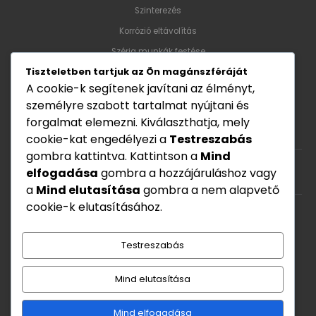
Szinterezés
Korrózió eltávolítás
Széria munkák festése
Tiszteletben tartjuk az Ön magánszféráját
A cookie-k segítenek javítani az élményt,
Nyitvatartás
személyre szabott tartalmat nyújtani és
forgalmat elemezni. Kiválaszthatja, mely
Hét - Pén: 8:00 - 17:00
cookie-kat engedélyezi a
Testreszabás
gombra kattintva. Kattintson a
Mind
elfogadása
gombra a hozzájáruláshoz vagy
Szombat: Zárva
a
Mind elutasítása
gombra a nem alapvető
cookie-k elutasításához.
Vasárnap: zárva
Testreszabás
Mind elutasítása
Mind elfogadása