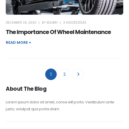
DECEMBER 29, 2020
BY
KOLIBRI
3 HOZZÁSZÓLÁS
The Importance Of Wheel Maintenance
READ MORE +
1
2
About The Blog
Lorem ipsum dolor sit amet, conse elit porta. Vestibulum ante
justo, volutpat quis porta diam.