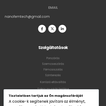
EMAIL
nanofemtech@gmail.com
Szolgáltatások
Porszórás
Szemcseszórás
Fémcsiszolás
Szinterezés
Korrózió eltávolítás
Széria munkák festése
Tiszteletben tartjuk az Ön magánszféráját
A cookie-k segítenek javítani az élményt,
Nyitvatartás