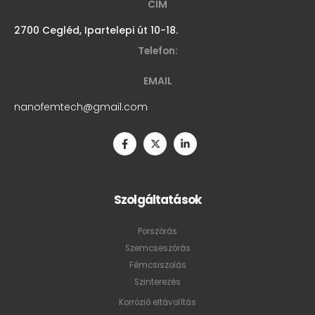
CÍM
2700 Cegléd, Ipartelepi út 10-18.
Telefon:
EMAIL
nanofemtech@gmail.com
Szolgáltatások
Porszórás
Szemcseszórás
Fémcsiszolás
Szinterezés
Korrózió eltávolítás