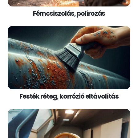
Fémcsiszolás, polírozás
Festék réteg, korrózió eltávolítás