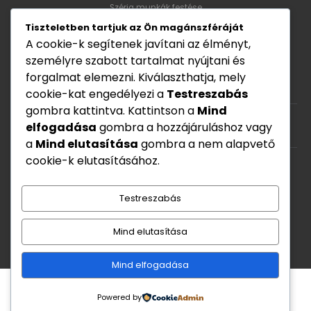
Széria munkák festése
Tiszteletben tartjuk az Ön magánszféráját
A cookie-k segítenek javítani az élményt,
Nyitvatartás
személyre szabott tartalmat nyújtani és
forgalmat elemezni. Kiválaszthatja, mely
Hét - Pén: 8:00 - 17:00
cookie-kat engedélyezi a
Testreszabás
gombra kattintva. Kattintson a
Mind
elfogadása
gombra a hozzájáruláshoz vagy
Szombat: Zárva
a
Mind elutasítása
gombra a nem alapvető
cookie-k elutasításához.
Vasárnap: zárva
Testreszabás
Mind elutasítása
Mind elfogadása
Powered by
Nano Fémtech Kft © 2026.