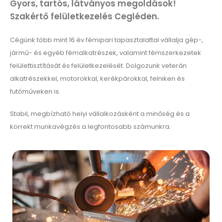
Gyors, tartós, látványos megoldások!
Szakértő felületkezelés Cegléden.
Cégünk több mint 16 év fémipari tapasztalattal vállalja gép-,
jármű- és egyéb fémalkatrészek, valamint fémszerkezetek
felülettisztítását és felületkezelését. Dolgozunk veterán
alkatrészekkel, motorokkal, kerékpárokkal, felniken és
futóműveken is.
Stabil, megbízható helyi vállalkozásként a minőség és a
korrekt munkavégzés a legfontosabb számunkra.