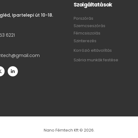
Szolgáltatások
léd, Ipartelepi út 10-18.
Porszórás
Szemcseszórás
Fémcsiszolás
53 6221
Szinterezés
Korrózió eltávolítás
mtech@gmail.com
Széria munkák festése
Nano Fémtech Kft © 2026.