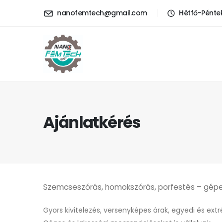
nanofemtech@gmail.com
Hétfő-Péntek
Ajánlatkérés
Szemcseszórás, homokszórás, porfestés – gépe
Gyors kivitelezés, versenyképes árak, egyedi és ext