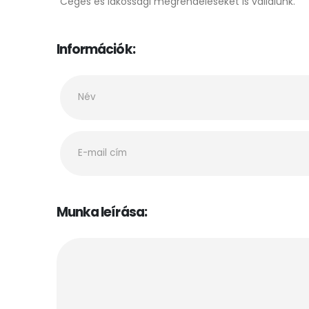
Céges és lakossági megrendeléseket is vállalunk.
Információk:
Munka leírása: