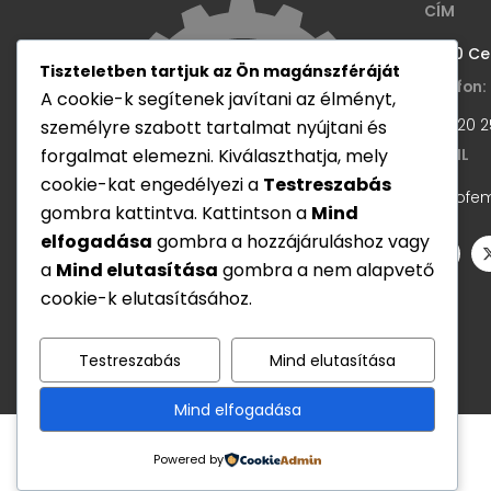
CÍM
2700 Ceg
Tiszteletben tartjuk az Ön magánszféráját
Telefon:
A cookie-k segítenek javítani az élményt,
+36 20 2
személyre szabott tartalmat nyújtani és
EMAIL
forgalmat elemezni. Kiválaszthatja, mely
cookie-kat engedélyezi a
Testreszabás
nanofe
gombra kattintva. Kattintson a
Mind
elfogadása
gombra a hozzájáruláshoz vagy
a
Mind elutasítása
gombra a nem alapvető
cookie-k elutasításához.
Testreszabás
Mind elutasítása
Mind elfogadása
Powered by