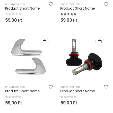
UNCATEGORIZED
UNCATEGORIZED
Product Short Name
Product Short Name
0
out of 5
5.00
out of 5
59,00
Ft
59,00
Ft
UNCATEGORIZED
UNCATEGORIZED
Product Short Name
Product Short Name
0
out of 5
0
out of 5
59,00
Ft
59,00
Ft