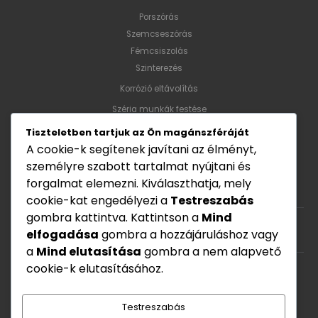
Porszórás
Szemcseszórás
Fémcsiszolás
Szinterezés
Korrózió eltávolítás
Széria munkák festése
Tiszteletben tartjuk az Ön magánszféráját
A cookie-k segítenek javítani az élményt,
Nyitvatartás
személyre szabott tartalmat nyújtani és
forgalmat elemezni. Kiválaszthatja, mely
Hét - Pén: 8:00 - 17:00
cookie-kat engedélyezi a
Testreszabás
gombra kattintva. Kattintson a
Mind
elfogadása
gombra a hozzájáruláshoz vagy
Szombat: Zárva
a
Mind elutasítása
gombra a nem alapvető
cookie-k elutasításához.
Vasárnap: zárva
Testreszabás